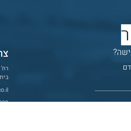
ר
צר
ישה?
דם
רח' היצי
בית שמ
o.il
833