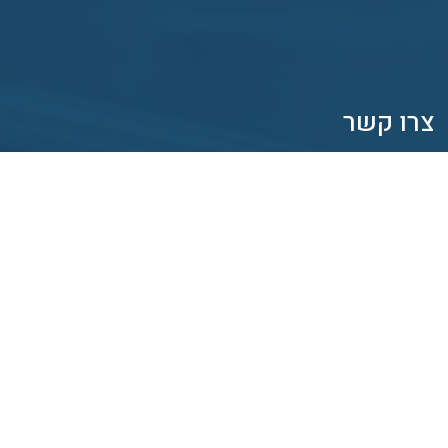
צרו קשר
רח' היצירה 6 א.ת. מערבי
בית שמש 9910102
info@yosan.co.il
02-9911833